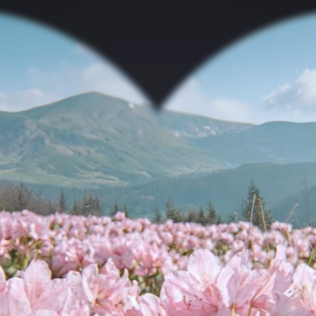
ЗВ’ЯЗОК
Напишіть нам, якщо 
зв’яжемось з Вами 
Тема звернення *
Оберіть тему
Ім’я *