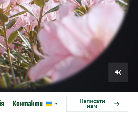
0
/
200
Написати
ія
Контакти
нам