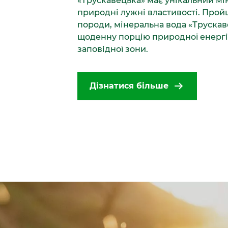
«Трускавецька» має унікальний мі
природні лужні властивості. Прой
породи, мінеральна вода «Трускав
щоденну порцію природної енергії
заповідної зони.
Дізнатися більше