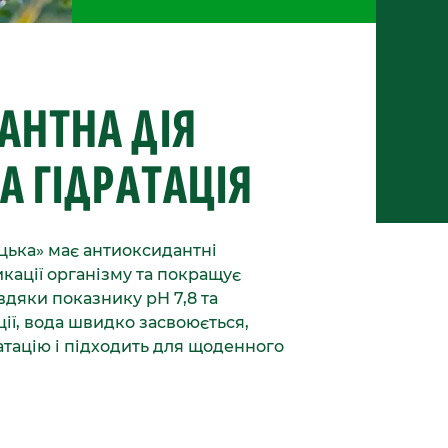
АНТНА ДІЯ
А ГІДРАТАЦІЯ
цька» має антиоксидантні
икації організму та покращує
вдяки показнику рН 7,8 та
ії, вода швидко засвоюється,
атацію і підходить для щоденного