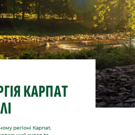
ГІЯ КАРПАТ
ЛІ
ому регіоні Карпат,