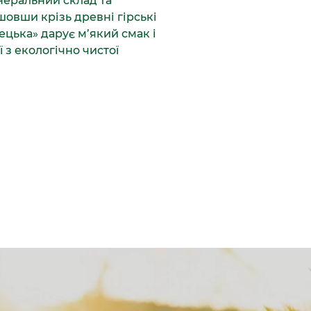
неральний склад та
шовши крізь древні гірські
ецька» дарує м’який смак і
 з екологічно чистої