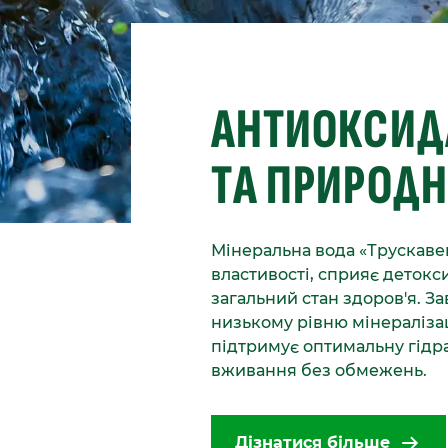
АНТИОКСИД
ТА ПРИРОДН
Мінеральна вода «Трускаве
властивості, сприяє детокс
загальний стан здоров'я. За
низькому рівню мінералізац
підтримує оптимальну гідр
вживання без обмежень.
Дізнатися більше