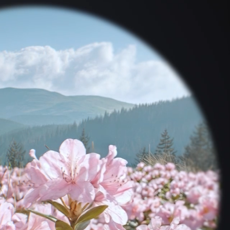
 З КОМПАНІЄЮ
у вас виникли запитання. Ми обов’язково
найближчим часом.
Регіон *
Виберіть область
E-mail *