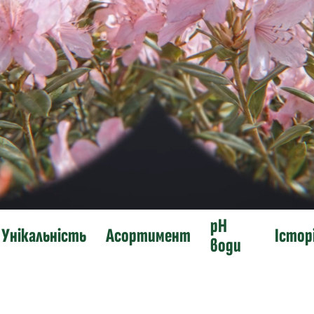
Номер телефону *
Повідомлення *
pH
Унікальність
Асортимент
Істор
води